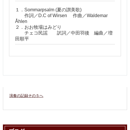
１．Sommarpsalm (夏の讃美歌)
作詞／D.C of Wirsen 作曲／Waldemar
Åhlen
２．おお牧場はみどり
チェコ民謡 訳詞／中田羽後 編曲／増
田順平
演奏の記録その５へ