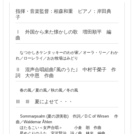
指揮・音楽監督：栢森和重 ピアノ：岸田典
子
Ⅰ 外国から来た懐かしの歌 増田順平 編
曲
なつかしきケンタッキーのわが家／オーラ・リー／わか
れ／ローレライ／おお牧場はみどり
Ⅱ 混声合唱組曲｢風のうた｣ 中村千榮子 作
詞 大中恩 作曲
春の風／夏の風／秋の風／冬の風
Ⅲ Ⅲ 夏によせて・・・
Sommarpsalm (夏の讃美歌) 作詞／D.C of Wirsen 作
曲／Waldemar Åhlen
ほたるこい＜女声合唱＞ 小倉 朗 作曲
星めぐりのうた 宮沢賢治 詩／曲 林光 編曲