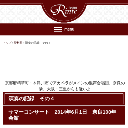
トップ
›
資料館
›
演奏の記録 その４
京都府精華町・木津川市でアカペラがメインの混声合唱団。奈良の
隣。大阪・三重からも近いよ
連絡先 rinte@ec018.just-size.net
演奏の記録 その４
サマーコンサート 2014年6月1日 奈良100年
会館