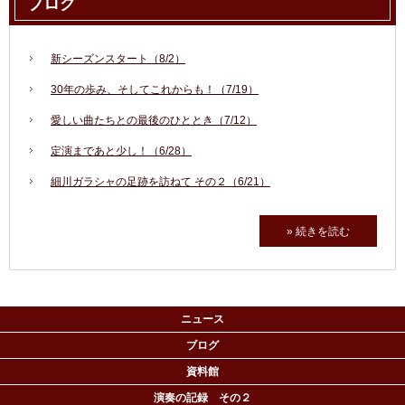
ブログ
新シーズンスタート（8/2）
30年の歩み、そしてこれからも！（7/19）
愛しい曲たちとの最後のひととき（7/12）
定演まであと少し！（6/28）
細川ガラシャの足跡を訪ねて その２（6/21）
» 続きを読む
ニュース
ブログ
資料館
演奏の記録 その２