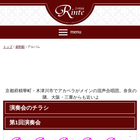
トップ
›
資料館
›
アルバム
京都府精華町・木津川市でアカペラがメインの混声合唱団。奈良の
隣。大阪・三重からも近いよ
連絡先 rinte@ec018.just-size.net
演奏会のチラシ
第1回演奏会