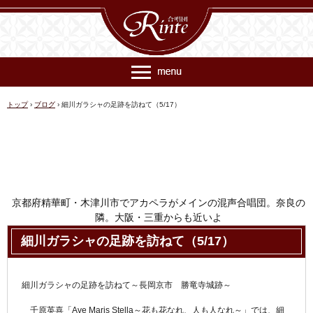
トップ
›
ブログ
›
細川ガラシャの足跡を訪ねて（5/17）
京都府精華町・木津川市でアカペラがメインの混声合唱団。奈良の
隣。大阪・三重からも近いよ
連絡先 rinte@ec018.just-size.net
細川ガラシャの足跡を訪ねて（5/17）
細川ガラシャの足跡を訪ねて～長岡京市 勝竜寺城跡～
千原英喜「Ave Maris Stella～花も花なれ、人も人なれ～」では、細