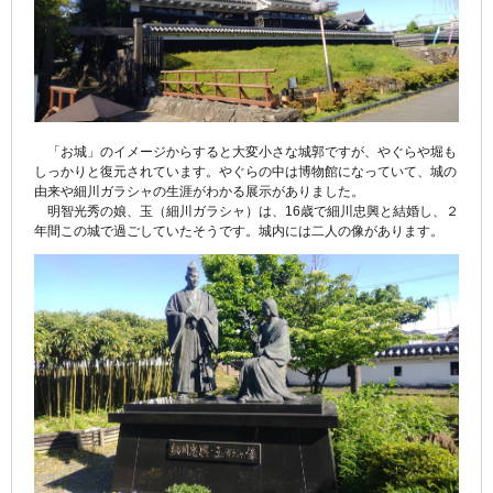
「お城」のイメージからすると大変小さな城郭ですが、やぐらや堀も
しっかりと復元されています。やぐらの中は博物館になっていて、城の
由来や細川ガラシャの生涯がわかる展示がありました。
明智光秀の娘、玉（細川ガラシャ）は、16歳で細川忠興と結婚し、２
年間この城で過ごしていたそうです。城内には二人の像があります。