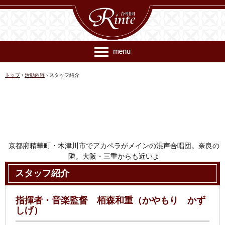
トップ
›
活動内容
›
スタッフ紹介
京都府精華町・木津川市でアカペラがメインの混声合唱団。奈良の
隣。大阪・三重からも近いよ
連絡先 rinte@ec018.just-size.net
スタッフ紹介
指揮者・音楽監督 栢森和重（かやもり かず
しげ）