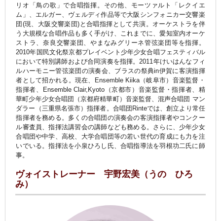
リオ「鳥の歌」で合唱指揮。その他、モーツァルト「レクイエ
ム」、エルガー、ヴェルディ作品等で大阪シンフォニカー交響楽
団(現、大阪交響楽団)と合唱指揮として共演。オーケストラを伴
う大規模な合唱作品も多く手がけ、これまでに、愛知室内オーケ
ストラ、奈良交響楽団、やまなみグリーネ管弦楽団等を指揮。
2010年国民文化祭京都プレイベント少年少女合唱フェスティバル
において特別講師および合同演奏を指揮。2011年けいはんなフィ
ルハーモニー管弦楽団の演奏会、ブラスの祭典in伊賀に客演指揮
者として招かれる。現在、Ensemble Kiika（岐阜市）音楽監督・
指揮者、Ensemble Clair,Kyoto（京都市）音楽監督・指揮者、精
華町少年少女合唱団（京都府精華町）音楽監督、混声合唱団 マン
ダラー（三重県名張市）指揮者。合唱団Rinteでは、創立より常任
指揮者を務める。多くの合唱団の演奏会の客演指揮者やコンクー
ル審査員、指揮法講習会の講師なども務める。さらに、少年少女
合唱団や中学、高校、大学合唱団等の若い世代の育成にも力を注
いでいる。指揮法を小泉ひろし氏、合唱指導法を羽根功二氏に師
事。
ヴォイストレーナー 宇野宏美（うの ひろ
み）