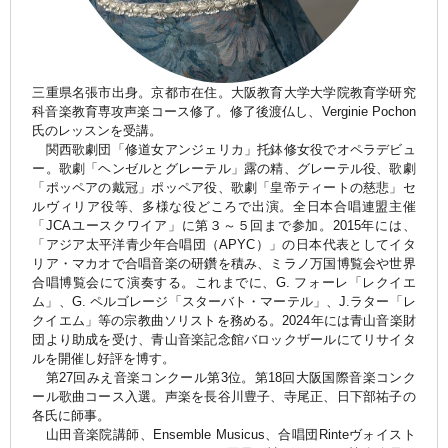
三重県名張市出身。京都市在住。大阪教育大学大学院教育学研究
科音楽教育専攻声楽コース修了。修了後渡仏し、Verginie Pochon
氏のレッスンを受講。
関西歌劇団「修道女アンジェリカ」托鉢修女役でオペラデビュ
ー。歌劇「ヘンゼルとグレーテル」露の精、グレーテル役、歌劇
「ポッペアの戴冠」ポッペア役、歌劇「皇帝ティートの慈悲」セ
ルヴィリア役等、多様な役どころで出演。全日本合唱連盟主催
「JCAユースクワイア」に第３～５回まで参加。2015年には、
「アジア太平洋青少年合唱団（APYC）」の日本代表としてイタ
リア・マカオで合唱音楽の研鑽を積み、ミラノ万国博覧会や世界
合唱博覧会にて演奏する。これまでに、G. フォーレ「レクイエ
ム」、G. ペルゴレージ「スターバト・マーテル」、J.ラター「レ
クイエム」等の宗教曲ソリストを務める。​2024年には青山音楽財
団より助成を受け、青山音楽記念館バロックザールにてリサイタ
ルを開催し好評を博す。
第27回みえ音楽コンクール第3位。第18回大阪国際音楽コンク
ール歌曲コース入選。声楽を長谷川豊子、寺尾正、日下部祐子の
各氏に師事。
山田音楽院講師、Ensemble Musicus、合唱団Rinteヴォイスト