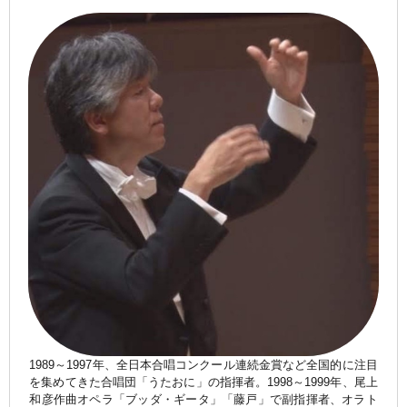
1989～1997年、全日本合唱コンクール連続金賞など全国的に注目
を集めてきた合唱団「うたおに」の指揮者。1998～1999年、尾上
和彦作曲オペラ「ブッダ・ギータ」「藤戸」で副指揮者、オラト