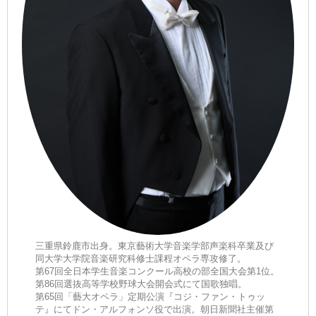
三重県鈴鹿市出身。東京藝術大学音楽学部声楽科卒業及び
同大学大学院音楽研究科修士課程オペラ専攻修了。
第67回全日本学生音楽コンクール高校の部全国大会第1位。
第86回選抜高等学校野球大会開会式にて国歌独唱。
第65回「藝大オペラ」定期公演『コジ・ファン・トゥッ
テ』にてドン・アルフォンソ役で出演。朝日新聞社主催第