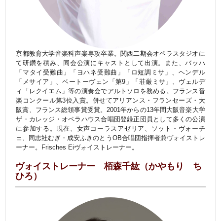
京都教育大学音楽科声楽専攻卒業。関西二期会オペラスタジオに
て研鑽を積み、同会公演にキャストとして出演。また、バッハ
「マタイ受難曲」「ヨハネ受難曲」「ロ短調ミサ」、ヘンデル
「メサイア」、ベートーヴェン「第9」「荘厳ミサ」、ヴェルデ
ィ「レクイエム」等の演奏会でアルトソロを務める。フランス音
楽コンクール第3位入賞。併せてアリアンス・フランセーズ・大
阪賞、フランス総領事賞受賞。2001年からの13年間大阪音楽大学
ザ・カレッジ・オペラハウス合唱団登録正団員として多くの公演
に参加する。現在、女声コーラスアゼリア、ソット・ヴォーチ
ェ、同志社むぎ・成安ふきのとうOB合唱団指揮者兼ヴォイストレ
ーナー。Frisches Eiヴォイストレーナー。
ヴォイストレーナー 栢森千紘（かやもり ち
ひろ）