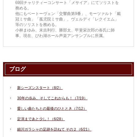
69回チャリティーコンサート「メサイア」にてソリストを
務める。
他にもベートーヴェン「交響曲第9番」、モーツァルト「戴
冠ミサ曲」「孤児院ミサ曲」、ヴェルディ「レクイエム」
等のソリストを務める。
小林まゆみ、末吉利行、勝部太、甲斐栄次郎の各氏に師
事。現在、びわ湖ホール声楽アンサンブルに所属。
ブログ
新シーズンスタート（8/2）
30年の歩み、そしてこれからも！（7/19）
愛しい曲たちとの最後のひととき（7/12）
定演まであと少し！（6/28）
細川ガラシャの足跡を訪ねて その２（6/21）