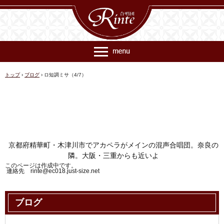
トップ
›
ブログ
›
ロ短調ミサ（4/7）
京都府精華町・木津川市でアカペラがメインの混声合唱団。奈良の
隣。大阪・三重からも近いよ
このページは作成中です。
連絡先 rinte@ec018.just-size.net
ブログ