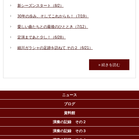
新シーズンスタート（8/2）
30年の歩み、そしてこれからも！（7/19）
愛しい曲たちとの最後のひととき（7/12）
定演まであと少し！（6/28）
細川ガラシャの足跡を訪ねて その２（6/21）
» 続きを読む
ニュース
ブログ
資料館
演奏の記録 その２
演奏の記録 その３