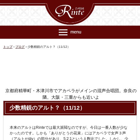
トップ
›
ブログ
›
少数精鋭のアルト？（11/12）
京都府精華町・木津川市でアカペラがメインの混声合唱団。奈良の
隣。大阪・三重からも近いよ
連絡先 rinte@ec018.just-size.net
少数精鋭のアルト？（11/12）
本来のアルトはRinteでは最大派閥なのですが、今日は一番人数が少な
かったのです。しかも「ありがとうの花束」にはアカペラで女声３声
（アルトがdiv）の部分があり、5:2:1という人数比でした。しかし、少