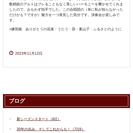
数精鋭のアルトはブレることもなく美しいハーモニーを響かせてくれま
したので、おもわず拍手でした。この合唱団の（単に私が知らなかった
だけかも？ですが）魅力を一つ発見した気分です。演奏会が楽しみで
す。
○練習曲 ありがとうの花束・うたう・昴・案山子・ふるさとのように
2023年11月12日
ブログ
新シーズンスタート（8/2）
30年の歩み、そしてこれからも！（7/19）